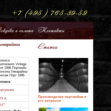
купка и оплата
Контакты
 Гимарайнш
Статьи
onseca
uimaraens Vintage
ort 1996 Портвейн
онсека Гимарайнш
интаж Порт 1996
onseca
ортугалия
Производство портвейна и
л.
.75
его хитрости
°
0,5