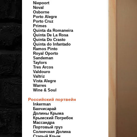
Niepoort
Noval
Osborne
Porto Alegre
Porto Cruz
Primes
Quinta da Romaneira
Quinta De La Rosa
Quinta Do Crasto
Quinta do Infantado
Ramos Pinto
Royal Oporto
Sandeman
Taylors
Tres Arcos
Valdouro
Valtriz
Vista Alegre
Warres
Wine & Soul
Российский портвейн
Inkerman
Бахчисарай
Долины Крыма
Крымский Погребок
Массандра
Портовый груз
Солнечная Долина
Старый Крым