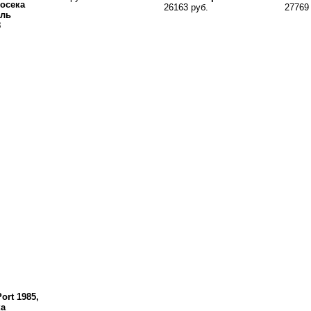
Фосека
26163 руб.
27769
аль
8
ort 1985,
ка