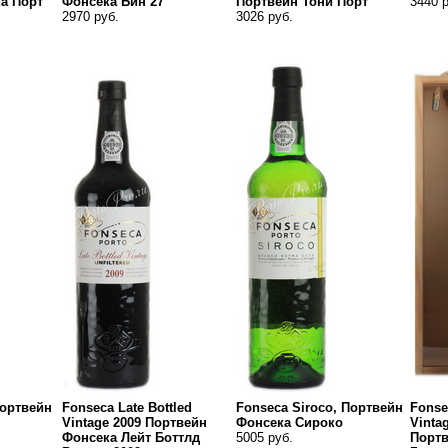
а Порт
Фонсека Бин 27
Портвейн Тони Порт
3440 р
2970 руб.
3026 руб.
Портвейн
Fonseca Late Bottled
Fonseca Siroco, Портвейн
Fonse
Vintage 2009 Портвейн
Фонсека Сироко
Vinta
Фонсека Лейт Боттлд
5005 руб.
Портв