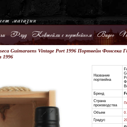
ьи
Флуд
Коктейли с портвейном
Видео
По
eca Guimaraens Vintage Port 1996 Портвейн Фонсека
 1996
F
G
Название
P
портвейна
Ф
В
Бренд
F
Страна
П
производства
Объем
0
Градус
2