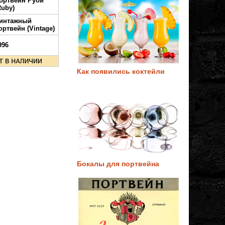
ортвейн Руби
Ruby)
интажный
ортвейн (Vintage)
996
Как появились коктейли
Бокалы для портвейна