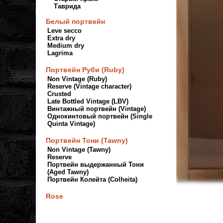
Таврида
Белый портвейн
Leve secco
Extra dry
Medium dry
Lagrima
Портвейн Руби (Ruby)
Non Vintage (Ruby)
Reserve (Vintage character)
Crusted
Late Bottled Vintage (LBV)
Винтажный портвейн (Vintage)
Однокинтовый портвейн (Single
Quinta Vintage)
Портвейн Тони (Tawny)
Non Vintage (Tawny)
Reserve
Портвейн выдержанный Тони
(Aged Tawny)
Портвейн Колейта (Colheita)
Rose