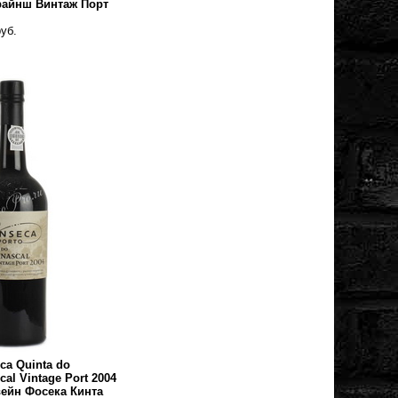
райнш Винтаж Порт
уб.
ca Quinta do
cal Vintage Port 2004
ейн Фосека Кинта