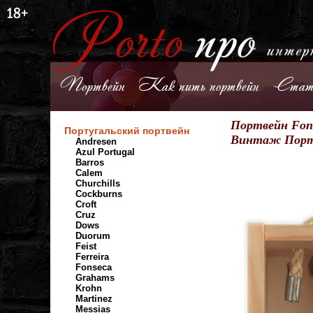
Портвейн
Как пить портвейн
Стат
Портвейн Fons
Португальский портвейн
Винтаж Порт
Andresen
Azul Portugal
Barros
Calem
Churchills
Cockburns
Croft
Cruz
Dows
Duorum
Feist
Ferreira
Fonseca
Grahams
Krohn
Martinez
Messias