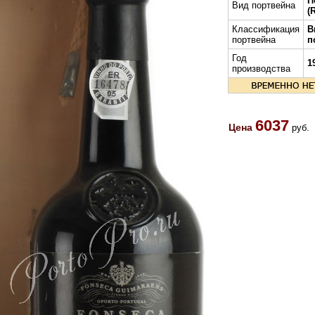
П
Вид портвейна
(
Классификация
В
портвейна
п
Год
1
производства
6037
Цена
руб.