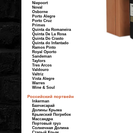
Niepoort
Noval
Osborne
Porto Alegre
Porto Cruz
Primes
Quinta da Romaneira
Quinta De La Rosa
Quinta Do Crasto
Quinta do Infantado
Ramos Pinto
Royal Oporto
Sandeman
Taylors
Tres Arcos
Valdouro
Valtriz
Vista Alegre
Warres
Wine & Soul
Российский портвейн
Inkerman
Бахчисарай
Долины Крыма
Крымский Погребок
Массандра
Портовый груз
Солнечная Долина
Старый Крым