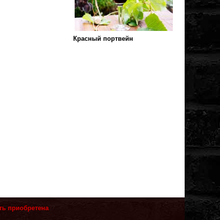
Красный портвейн
ть приобретена