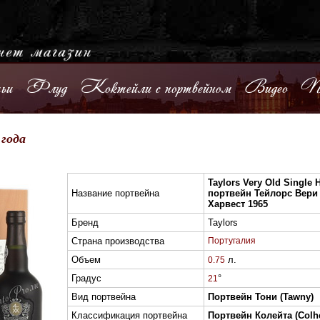
ьи
Флуд
Коктейли с портвейном
Видео
По
года
Taylors Very Old Single 
Название портвейна
портвейн Тейлорс Вери
Харвест 1965
Бренд
Taylors
Страна производства
Португалия
Объем
л.
0.75
Градус
°
21
Вид портвейна
Портвейн Тони (Tawny)
Классификация портвейна
Портвейн Колейта (Colhe