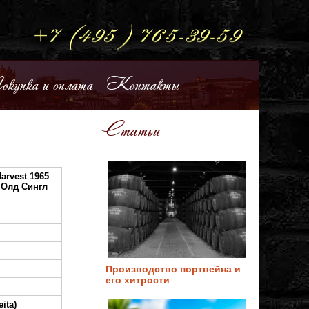
купка и оплата
Контакты
Статьи
Harvest 1965
 Олд Сингл
Производство портвейна и
его хитрости
ita)