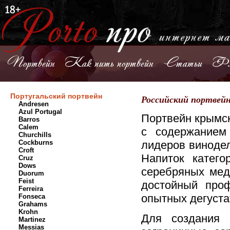
Портвейн
Как пить портвейн
Статьи
Фл
Португальский портвейн
Российский портвейн
Andresen
Azul Portugal
Портвейн крымск
Barros
Calem
с содержанием
Churchills
Cockburns
лидеров виноде
Croft
Напиток катего
Cruz
Dows
серебряных мед
Duorum
Feist
достойный проф
Ferreira
опытных дегуста
Fonseca
Grahams
Krohn
Для создания 
Martinez
Messias