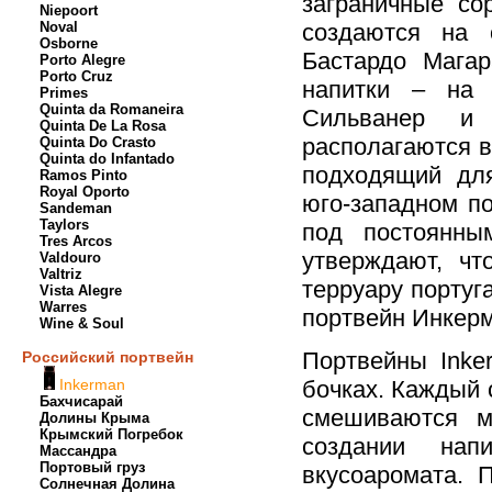
заграничные со
Niepoort
Noval
создаются на 
Osborne
Бастардо Магар
Porto Alegre
Porto Cruz
напитки – на 
Primes
Quinta da Romaneira
Сильванер и 
Quinta De La Rosa
располагаются в
Quinta Do Crasto
Quinta do Infantado
подходящий для
Ramos Pinto
Royal Oporto
юго-западном п
Sandeman
Taylors
под постоянны
Tres Arcos
утверждают, чт
Valdouro
Valtriz
терруару португ
Vista Alegre
Warres
портвейн Инкерм
Wine & Soul
Портвейны Inke
Российский портвейн
Inkerman
бочках. Каждый 
Бахчисарай
смешиваются 
Долины Крыма
Крымский Погребок
создании нап
Массандра
Портовый груз
вкусоаромата. 
Солнечная Долина