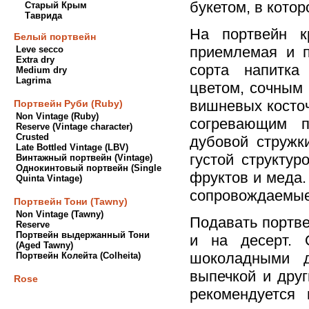
букетом, в котор
Старый Крым
Таврида
На портвейн к
Белый портвейн
приемлемая и п
Leve secco
Extra dry
сорта напитка
Medium dry
Lagrima
цветом, сочным 
вишневых косточ
Портвейн Руби (Ruby)
Non Vintage (Ruby)
согревающим п
Reserve (Vintage character)
Crusted
дубовой стружк
Late Bottled Vintage (LBV)
густой структу
Винтажный портвейн (Vintage)
Однокинтовый портвейн (Single
фруктов и меда.
Quinta Vintage)
сопровождаемые
Портвейн Тони (Tawny)
Non Vintage (Tawny)
Подавать портве
Reserve
Портвейн выдержанный Тони
и на десерт. 
(Aged Tawny)
шоколадными д
Портвейн Колейта (Colheita)
выпечкой и дру
Rose
рекомендуется 