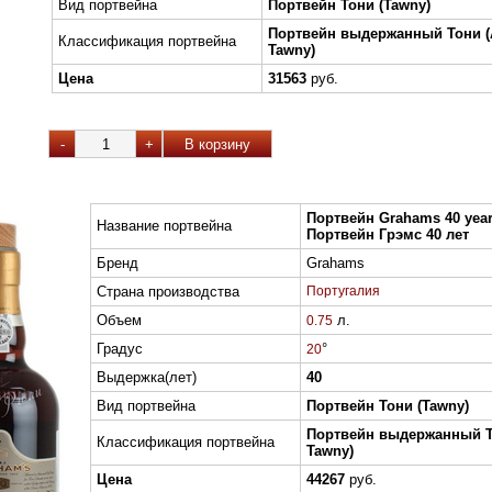
Вид портвейна
Портвейн Тони (Tawny)
Портвейн выдержанный Тони (
Классификация портвейна
Tawny)
Цена
31563
руб.
Портвейн Grahams 40 year
Название портвейна
Портвейн Грэмс 40 лет
Бренд
Grahams
Страна производства
Португалия
Объем
л.
0.75
Градус
°
20
Выдержка(лет)
40
Вид портвейна
Портвейн Тони (Tawny)
Портвейн выдержанный Т
Классификация портвейна
Tawny)
Цена
44267
руб.