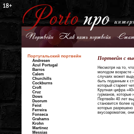
Портвейн
Как пить портвейн
Стат
Португальский портвейн
Портвейн с вы
Andresen
Azul Portugal
Несмотря на то, чт
Barros
молодом возрасте —
Calem
случаях может выде
Churchills
быть поданным к ст
Cockburns
который стареет че
Croft
Крупная цифра «40»
Cruz
гурманов, которые 
Dows
Портвейн 40 лет вы
Duorum
становится более х
Feist
которых разрешено 
Ferreira
вкусоароматом, он
Fonseca
Grahams
Krohn
Martinez
Messias