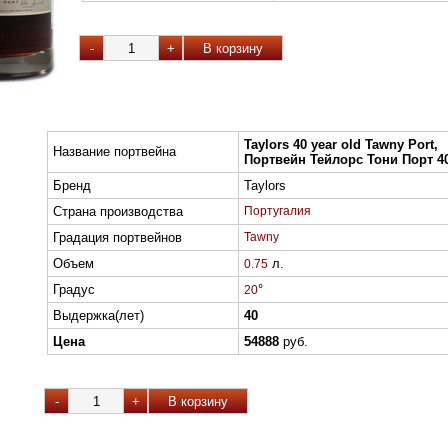
Taylors 40 year old Tawny Port,
Название портвейна
Портвейн Тейлорс Тони Порт 40
Бренд
Taylors
Страна производства
Португалия
Градация портвейнов
Tawny
Объем
л.
0.75
Градус
°
20
Выдержка(лет)
40
Цена
54888
руб.