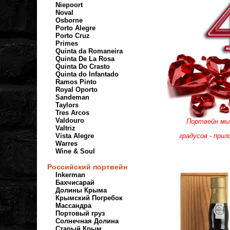
Niepoort
Noval
Osborne
Porto Alegre
Porto Cruz
Primes
Quinta da Romaneira
Quinta De La Rosa
Quinta Do Crasto
Quinta do Infantado
Ramos Pinto
Royal Oporto
Sandeman
Taylors
Tres Arcos
Valdouro
Портвейн мы
Valtriz
Vista Alegre
градусов -
прил
Warres
Wine & Soul
Российский портвейн
Inkerman
Бахчисарай
Долины Крыма
Крымский Погребок
Массандра
Портовый груз
Солнечная Долина
Старый Крым