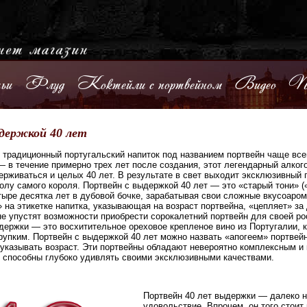
ьи
Флуд
Коктейли с портвейном
Видео
По
держкой 40 лет
о традиционный португальский напиток под названием портвейн чаще все
 в течение примерно трех лет после создания, этот легендарный алког
рживаться и целых 40 лет. В результате в свет выходит эксклюзивный 
олу самого короля. Портвейн с выдержкой 40 лет — это «старый тони» (
тыре десятка лет в дубовой бочке, зарабатывая свои сложные вкусоаром
 на этикетке напитка, указывающая на возраст портвейна, «цепляет» за
не упустят возможности приобрести сорокалетний портвейн для своей р
держки — это восхитительное ореховое крепленое вино из Португалии, к
рупким. Портвейн с выдержкой 40 лет можно назвать «апогеем» портвейн
указывать возраст. Эти портвейны обладают невероятно комплексным и
и способны глубоко удивлять своими эксклюзивными качествами.
Портвейн 40 лет выдержки — далеко 
удовольствие. Впрочем, он того стоит 