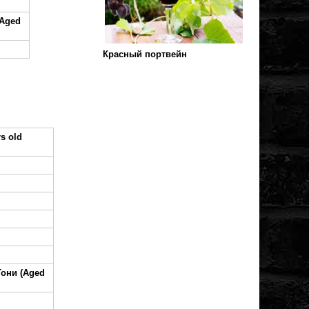
Aged
Красный портвейн
s old
они (Aged