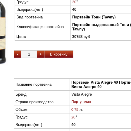
Градус
°
20
Выдержка(лет)
40
Вид портвейна
Портвейн Тони (Tawny)
Портвейн выдержанный Тони 
Классификация портвейна
Tawny)
Цена
30753
руб.
Портвейн Vista Alegre 40 Порт
Название портвейна
Виста Алегре 40
Бренд
Vista Alegre
Страна производства
Португалия
Объем
л.
0.75
Градус
°
20
Выдержка(лет)
40