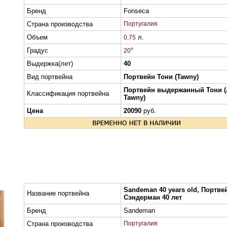
Бренд
Fonseca
Страна производства
Португалия
Объем
л.
0.75
Градус
°
20
Выдержка(лет)
40
Вид портвейна
Портвейн Тони (Tawny)
Портвейн выдержанный Тони (
Классификация портвейна
Tawny)
Цена
20090
руб.
Sandeman 40 years old, Портве
Название портвейна
Сэндерман 40 лет
Бренд
Sandeman
Страна производства
Португалия