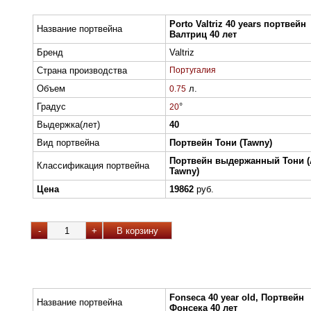
Porto Valtriz 40 years портвейн
Название портвейна
Валтриц 40 лет
Бренд
Valtriz
Страна производства
Португалия
Объем
л.
0.75
Градус
°
20
Выдержка(лет)
40
Вид портвейна
Портвейн Тони (Tawny)
Портвейн выдержанный Тони (
Классификация портвейна
Tawny)
Цена
19862
руб.
Fonseca 40 year old, Портвейн
Название портвейна
Фонсека 40 лет