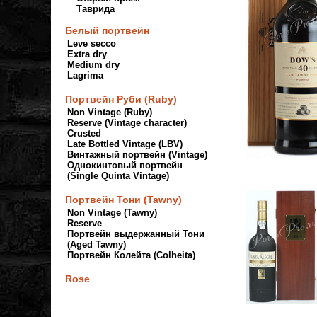
Таврида
Белый портвейн
Leve secco
Extra dry
Medium dry
Lagrima
Портвейн Руби (Ruby)
Non Vintage (Ruby)
Reserve (Vintage character)
Crusted
Late Bottled Vintage (LBV)
Винтажный портвейн (Vintage)
Однокинтовый портвейн
(Single Quinta Vintage)
Портвейн Тони (Tawny)
Non Vintage (Tawny)
Reserve
Портвейн выдержанный Тони
(Aged Tawny)
Портвейн Колейта (Colheita)
Rose