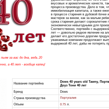
вкусовых и ароматических качеств, так
процесса производства. Дело в том, ч
иммобилизация капитала, а также еже
в процессе старения в дубовой бочке 
мастеров за вином, как за малым ребе
срока старения делают сорокалетние 
экономически невыгодными для произ
Соответственно, портвейн с выдержко
лет — довольно редкое явление на ал
делает его достаточно дорогим проду
уважаемые компании продолжают выпу
выдержкой 40 лет, дабы не потерять п
 пьем за
вас до дна, ведь
20
ично,
а 40 лет -
вообще капец!
Dows 40 years old Tawny, Порт
Название портвейна
Доуз Тони 40 лет
Бренд
Dows
Страна производства
Португалия
Объем
л.
0.75