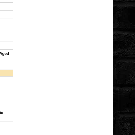
Aged
йн