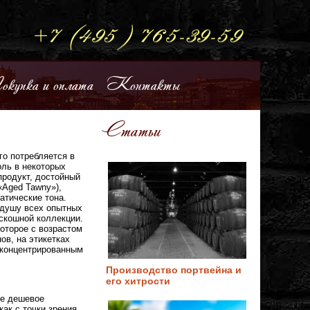
купка и оплата
Контакты
Статьи
го потребляется в
оль в некоторых
продукт, достойный
«Aged Tawny»),
атические тона.
 душу всех опытных
оскошной коллекции.
оторое с возрастом
ов, на этикетках
 концентрированным
Производство портвейна и
его хитрости
не дешевое
как с точки зрения