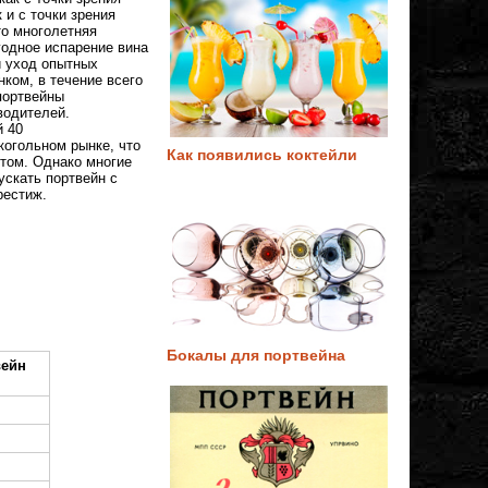
 и с точки зрения
то многолетняя
годное испарение вина
и уход опытных
нком, в течение всего
портвейны
водителей.
й 40
когольном рынке, что
Как появились коктейли
ктом. Однако многие
скать портвейн с
рестиж.
Бокалы для портвейна
вейн