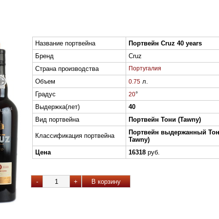
Название портвейна
Портвейн Cruz 40 years
Бренд
Cruz
Страна производства
Португалия
Объем
л.
0.75
Градус
°
20
Выдержка(лет)
40
Вид портвейна
Портвейн Тони (Tawny)
Портвейн выдержанный Тон
Классификация портвейна
Tawny)
Цена
16318
руб.